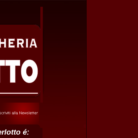
rlotto
é: