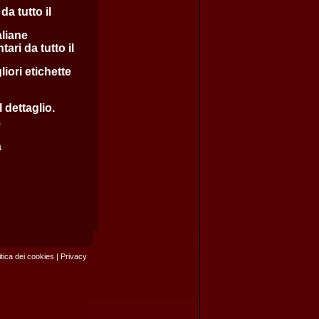
da tutto il
aliane
ari da tutto il
iori etichette
 dettaglio.
.
à
itica dei cookies
|
Privacy