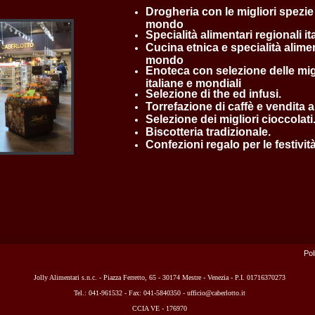
Drogheria con le migliori spezie 
mondo
Specialità alimentari regionali it
Cucina etnica e specialità aliment
mondo
Enoteca con selezione delle migl
italiane e mondiali
Selezione di the ed infusi.
Torrefazione di caffè e vendita al
Selezione dei migliori cioccolati
Biscotteria tradizionale.
Confezioni regalo per le festivit
Pol
Jolly Alimentari s.n.c. - Piazza Ferretto, 65 - 30174 Mestre - Venezia - P.I. 01716370273
Tel.: 041-961532 - Fax: 041-5840350 - ufficio@caberlotto.it
CCIA VE - 176970